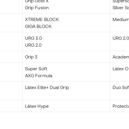
Grip Gold X
Superso
Grip Fusion
Silver S
XTREME BLOCK
Medium
GIGA BLOCK
URG 3.0
URG 2.
URG 2.0
Grip 3
Acade
Super Soft
Látex 
AXG Formula
Látex Elite+ Dual Grip
Duo Sof
Látex Hype
Protect