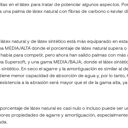
ltas en el látex para tratar de potenciar algunos aspectos. 
a una palma de látex natural con fibras de carbono o kevlar dis
 látex natural y de látex sintético está más equiparado en e
ma MEDIA/ALTA donde el porcentaje de látex natural supera o 
 había para competir, pero ahora han salido palmas con más a
lma Supersoft, y una gama MEDIA/BAJA, donde el látex sintéti
 sintético. En seco el agarre y la amortiguación es similar al 
co tiene menor capacidad de absorción de agua y, por lo tanto, 
esistencia a la abrasión será mayor que el de la gama alta, ya q
porcentaje de látex natural es casi nulo o incluso puede ser 
peores propiedades de agarre y amortiguación, especialmente
ada.