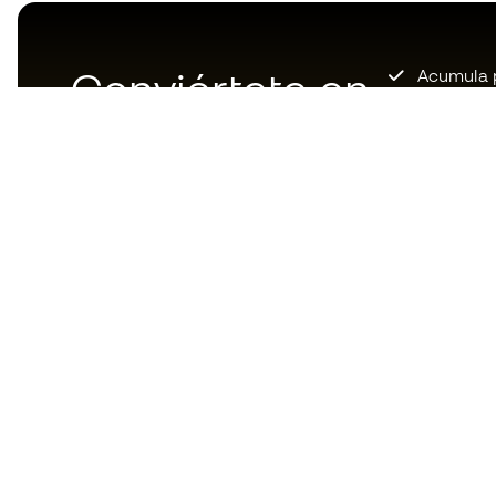
Conviértete en
Acumula p
Acceso pri
Member
ahora
Únete a m
Descarga ahora la app de los
locos por el material de fútbol y
disfruta de compras más
rápidas y cómodas.