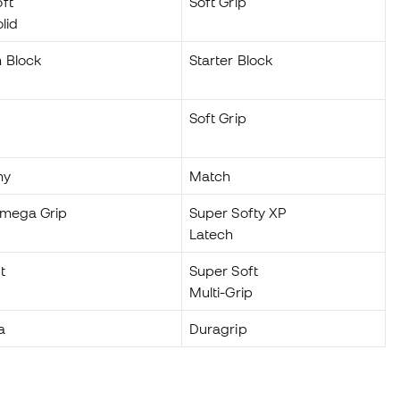
ft
Soft Grip
olid
 Block
Starter Block
0
Soft Grip
my
Match
Omega Grip
Super Softy XP
Latech
t
Super Soft
Multi-Grip
a
Duragrip