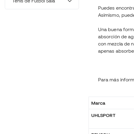
Tenis de Fútbol Sala
Puedes encontr
Asimismo, puede
Una buena forma 
absorción de ag
con mezcla de na
apenas absorber
Para más inform
Marca
UHLSPORT