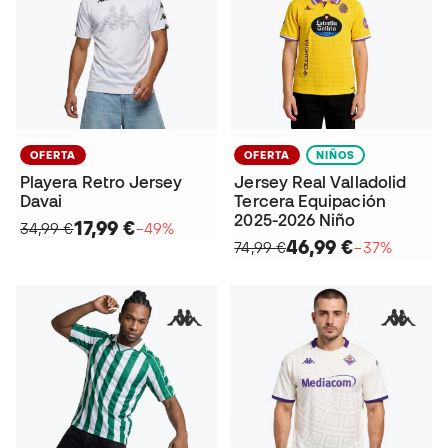
OFERTA
OFERTA
NIÑOS
Playera Retro Jersey
Jersey Real Valladolid
Davai
Tercera Equipación
2025-2026 Niño
17,99 €
34,99 €
−49%
46,99 €
74,99 €
−37%