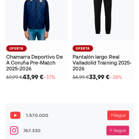
OFERTA
OFERTA
Chamarra Deportivo De
Pantalón largo Real
A Coruña Pre-Match
Valladolid Training 2025-
2025-2026
2026
43,99 €
33,99 €
69,99 €
−37%
54,99 €
−38%
1.570.000
Seguir
767.330
Seguir