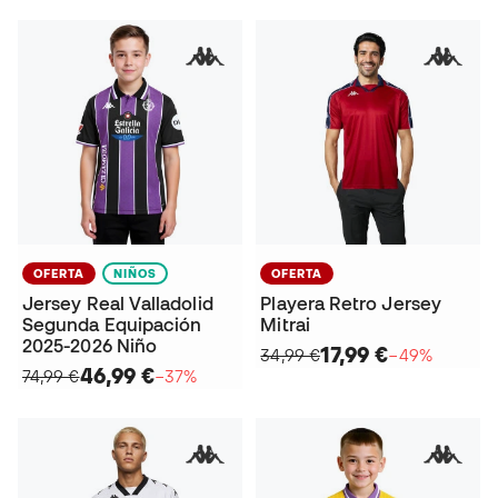
OFERTA
NIÑOS
OFERTA
Jersey Real Valladolid
Playera Retro Jersey
Segunda Equipación
Mitrai
2025-2026 Niño
17,99 €
34,99 €
−49%
46,99 €
74,99 €
−37%