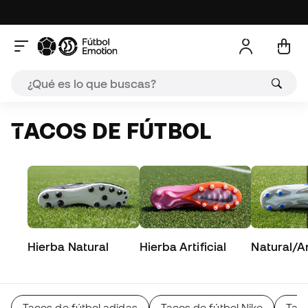
TACOS DE FÚTBOL
Hierba Natural
Hierba Artificial
Natural/Art
Tacos de fútbol adidas
Tacos de fútbol Nike
Tac