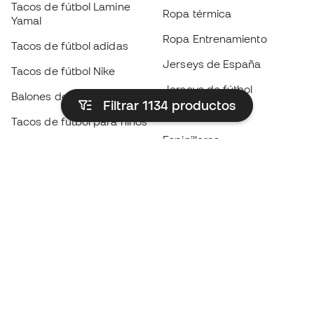
Tacos de fútbol Lamine
Ropa térmica
Yamal
Ropa Entrenamiento
Tacos de fútbol adidas
Jerseys de España
Tacos de fútbol Nike
Jerseys de fútbol
Balones de Fútbol
Filtrar 1134
productos
Impermeables
Tacos de fútbol para niños
Espinilleras
Guantes para niños
Ropa de portero
Tenis para niños
Black Friday
Ropa para niños
Conviértete en
Member
ahora