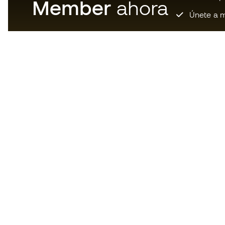
Member
ahora
Únete a m
Descarga ahora la app de los
locos por el material de fútbol y
disfruta de compras más
rápidas y cómodas.