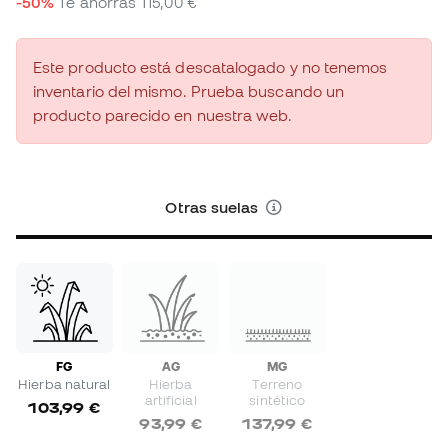
-50%
Te ahorras
115,00 €
Este producto está descatalogado y no tenemos
inventario del mismo. Prueba buscando un
producto parecido en nuestra web.
Otras suelas
FG
AG
MG
Hierba natural
Hierba
Terreno
artificial
sintético
103,99 €
93,99 €
137,99 €