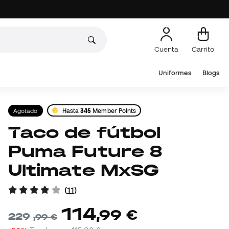
Cuenta
Carrito
Uniformes
Blogs
Agotado
Hasta
345
Member Points
Taco de fútbol
Puma Future 8
Ultimate MxSG
(
11
)
114
,
99
€
229
,
99
€