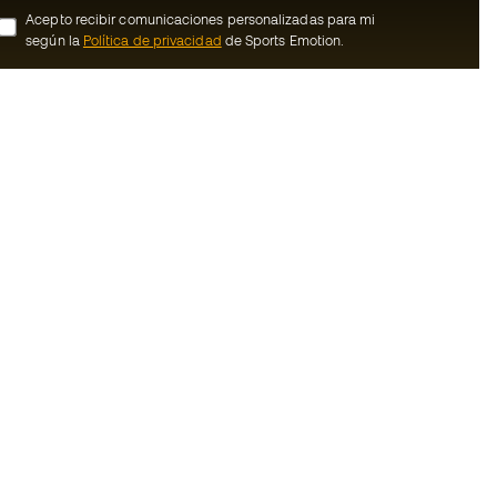
Acepto recibir comunicaciones personalizadas para mi
según la
Política de privacidad
de Sports Emotion.
ion
#BeTheBest
Member
En Sports Emotion fomentamos una cultura
de vida deportiva orientada a lograr la
nosotros
felicidad completa del deportista, gracias
al ecosistema creado por la
generales de
especialización de cada una de las
marcas que forman parte del grupo.
de compra - Política
Ver todas las tiendas
rivacidad
Basketball Emotion
Running Emotion