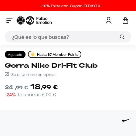
-10% Extra con Cupón FLDAY10
Agotado
Hasta
57
Member Points
Gorra Nike Dri-Fit Club
Sé el primero en opinar
18
,
99
€
24
,
99
€
-24%
Te ahorras
6,00 €