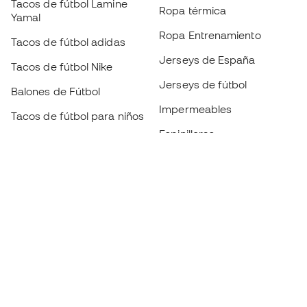
Tacos de fútbol Lamine
Ropa térmica
Yamal
Ropa Entrenamiento
Tacos de fútbol adidas
Jerseys de España
Tacos de fútbol Nike
Jerseys de fútbol
Balones de Fútbol
Impermeables
Tacos de fútbol para niños
Espinilleras
Guantes para niños
Ropa de portero
Tenis para niños
Black Friday
Ropa para niños
Conviértete en
Member
ahora