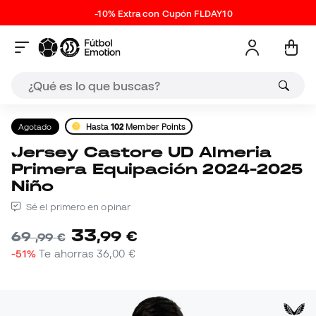
-10% Extra con Cupón FLDAY10
Agotado
Hasta
102
Member Points
Jersey Castore UD Almeria
Primera Equipación 2024-2025
Niño
Sé el primero en opinar
33
,
99
€
69
,
99
€
-51%
Te ahorras
36,00 €