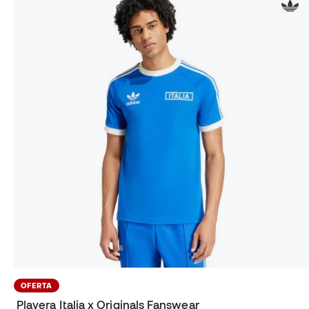
OFERTA
Playera Italia x Originals Fanswear