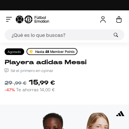
Agotado
Hasta
48
Member Points
Playera adidas Messi
Sé el primero en opinar
15
,
99
€
29
,
99
€
-47%
Te ahorras
14,00 €