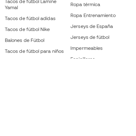
Tacos de fútbol Lamine
Ropa térmica
Yamal
Ropa Entrenamiento
Tacos de fútbol adidas
Jerseys de España
Tacos de fútbol Nike
Jerseys de fútbol
Balones de Fútbol
Impermeables
Tacos de fútbol para niños
Espinilleras
Guantes para niños
Ropa de portero
Tenis para niños
Black Friday
Ropa para niños
Conviértete en
Member
ahora