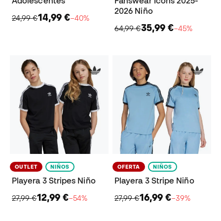
Adolescentes
Fanswear Icons 2025-
2026 Niño
14,99 €
24,99 €
−40%
35,99 €
64,99 €
−45%
OUTLET
NIÑOS
OFERTA
NIÑOS
Playera 3 Stripes Niño
Playera 3 Stripe Niño
12,99 €
16,99 €
27,99 €
−54%
27,99 €
−39%