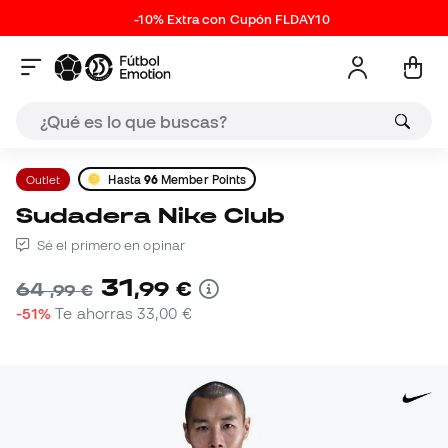
-10% Extra con Cupón FLDAY10
Outlet
Hasta
96
Member Points
Sudadera Nike Club
Sé el primero en opinar
31
,
99
€
64
,
99
€
-51%
Te ahorras
33,00 €