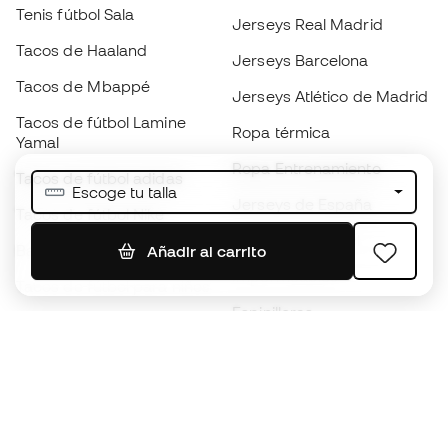
Tenis fútbol Sala
Jerseys Real Madrid
Tacos de Haaland
Jerseys Barcelona
Tacos de Mbappé
Jerseys Atlético de Madrid
Tacos de fútbol Lamine
Ropa térmica
Yamal
Ropa Entrenamiento
Tacos de fútbol adidas
Escoge tu talla
Jerseys de España
Tacos de fútbol Nike
Jerseys de fútbol
Balones de Fútbol
Añadir al carrito
Impermeables
Tacos de fútbol para niños
Espinilleras
Guantes para niños
Ropa de portero
Tenis para niños
Black Friday
Ropa para niños