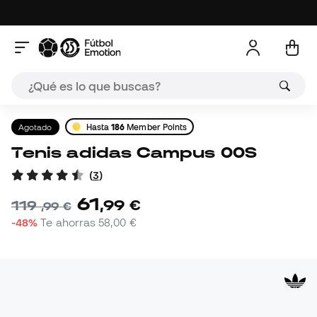
Agotado
Hasta
186
Member Points
Tenis adidas Campus 00S
(
3
)
61
,
99
€
119
,
99
€
-48%
Te ahorras
58,00 €