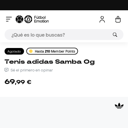
Agotado
Hasta
210
Member Points
Tenis adidas Samba Og
Sé el primero en opinar
69
,
99
€