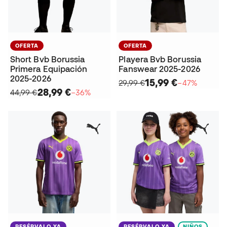
OFERTA
OFERTA
Short Bvb Borussia
Playera Bvb Borussia
Primera Equipación
Fanswear 2025-2026
2025-2026
15,99 €
29,99 €
−47%
28,99 €
44,99 €
−36%
RESÉRVALO YA
RESÉRVALO YA
NIÑOS