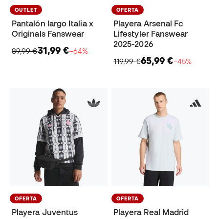
OUTLET
OFERTA
Pantalón largo Italia x
Playera Arsenal Fc
Originals Fanswear
Lifestyler Fanswear
2025-2026
31,99 €
89,99 €
−64%
65,99 €
119,99 €
−45%
OFERTA
OFERTA
Playera Juventus
Playera Real Madrid