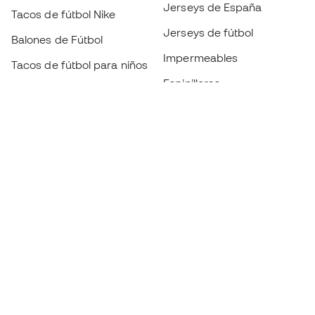
Jerseys de España
Tacos de fútbol Nike
Jerseys de fútbol
Balones de Fútbol
Impermeables
Tacos de fútbol para niños
Espinilleras
Guantes para niños
Ropa de portero
Tenis para niños
Black Friday
Ropa para niños
Conviértete en
Member
ahora
Acumula puntos y ahorra en tus compras
Acceso prioritario a productos exclusivos
Únete a más de medio millón de miembros