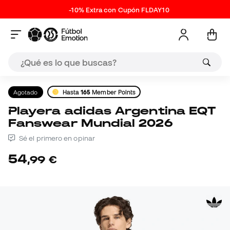
-10% Extra con Cupón FLDAY10
Agotado
Hasta
165
Member Points
Playera adidas Argentina EQT
Fanswear Mundial 2026
Sé el primero en opinar
54
,
99
€