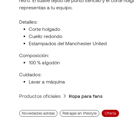
retro. El suave tejido de punto sencillo y el corte 
representas a tu equipo.
Detalles:
Corte holgado
Cuello redondo
Estampados del Manchester United
Composición:
100 % algodón
Cuidados:
Lavar a máquina
Productos oficiales
Ropa para fans
Novedades adidas
Rebajas en lifestyle
Oferta