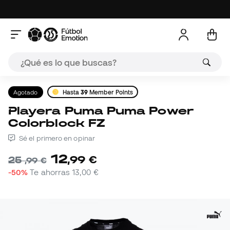
Agotado
Hasta
39
Member Points
Playera Puma Puma Power
Colorblock FZ
Sé el primero en opinar
12
,
99
€
25
,
99
€
-50%
Te ahorras
13,00 €